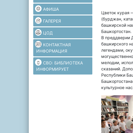
АФИША
Цветок курая 
(бурджан, ката
ГАЛЕРЕЯ
башкирской на
Башкортостан.
ЦОД
В преддверии 
башкирского н
КОНТАКТНАЯ
легендами, оку
ИНФОРМАЦИЯ
могущественно
мелодии, испо
СВО: БИБЛИОТЕКА
сказаний. Доп
ИНФОРМИРУЕТ
Республики Ба
Башкортостана
культурное нас