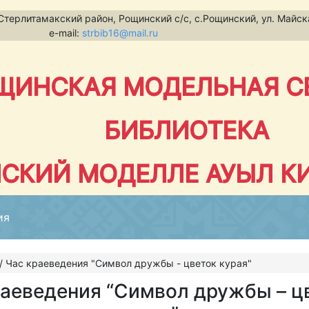
терлитамакский район, Рощинский с/с, с.Рощинский, ул. Майск
e-mail:
strbib16@mail.ru
ЩИНСКАЯ МОДЕЛЬНАЯ С
БИБЛИОТЕКА
СКИЙ МОДЕЛЛЕ АУЫЛ К
ия
/
Час краеведения "Символ дружбы - цветок курая"
раеведения “Символ дружбы – ц