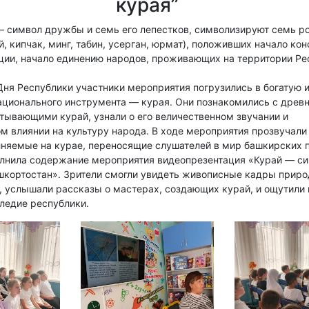
курая”
— символ дружбы и семь его лепестков, символизируют семь р
й, кипчак, минг, табин, усерган, юрмат), положивших начало ко
ции, начало единению народов, проживающих на территории Ре
Дня Республики участники мероприятия погрузились в богатую 
ационального инструмента — курая. Они познакомились с древ
тывающими курай, узнали о его величественном звучании и
м влиянии на культуру народа. В ходе мероприятия прозвучал
лняемые на курае, переносящие слушателей в мир башкирских 
олнила содержание мероприятия видеопрезентация «Курай — с
шкортостан». Зрители смогли увидеть живописные кадры прир
, услышали рассказы о мастерах, создающих курай, и ощутили 
ледие республики.