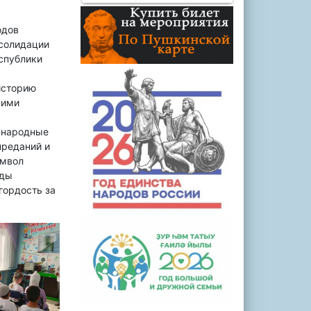
одов
нсолидации
спублики
историю
ними
и народные
преданий и
имвол
оды
гордость за